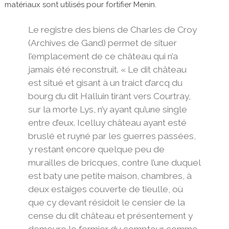
matériaux sont utilisés pour fortifier Menin.
Le registre des biens de Charles de Croy
(Archives de Gand) permet de situer
l’emplacement de ce château qui n’a
jamais été reconstruit. « Le dit château
est situé et gisant à un traict d’arcq du
bourg du dit Halluin tirant vers Courtray,
sur la morte Lys, n’y ayant qu’une single
entre d’eux. Icelluy château ayant esté
bruslé et ruyné par les guerres passées,
y restant encore quelque peu de
murailles de bricques, contre l’une duquel
est baty une petite maison, chambres, à
deux estaiges couverte de tieulle, où
que cy devant résidoit le censier de la
cense du dit château et présentement y
demeure le fermier du compteur comme