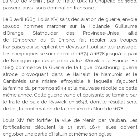
La ville de Menin , par le Traité d’Aix la Chapelle de 1668,
passera, aussi, sous domination française…
Le 6 avril 1669, Louis XIV, sans déclaration de guerre, envoie
120.000 hommes marcher sur la Hollande. Guillaume
d’Orange, Stathouder des Provinces-Unies, allié
de l’Empereur du St Empire, fait reculer les troupes
françaises qui se replient en dévastant tout sur leur passage.
Les campagnes se succèdent de 1674 à 1678 jusqu’à la paix
de Nimègue qui cède, entre autre, Wervik à la France.. En
1689 commence la Guerre de la Ligue d’Ausbourg, guerre
atroce, provoquant dans le Hainaut, le Namurois et le
Cambrésis une misère effroyable à laquelle s’ajoutent
la famine du printemps 1694 et la mauvaise récolte de cette
même année. Cette guerre vaine et épuisante se termine par
le traité de paix de Ryswick en 1698, dont le résultat sera,
de fait, la confirmation de la frontière du Nord de 1678.
Louis XIV fait fortifier la ville de Menin par Vauban. Les
fortifications débutent le 13 avril 1679, elles doivent
englober une partie d’Halluin et même son église.