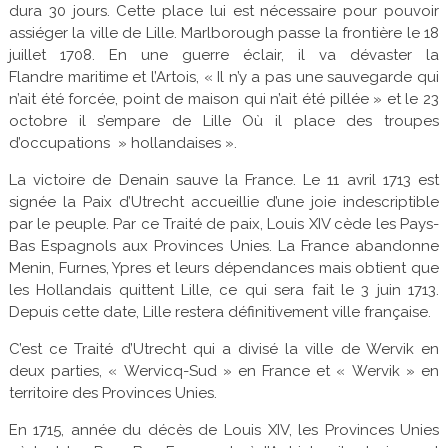
dura 30 jours. Cette place lui est nécessaire pour pouvoir
assiéger la ville de Lille. Marlborough passe la frontière le 18
juillet 1708. En une guerre éclair, il va dévaster la
Flandre maritime et l’Artois, « Il n’y a pas une sauvegarde qui
n’ait été forcée, point de maison qui n’ait été pillée » et le 23
octobre il s’empare de Lille Où il place des troupes
d’occupations » hollandaises ».
La victoire de Denain sauve la France. Le 11 avril 1713 est
signée la Paix d’Utrecht accueillie d’une joie indescriptible
par le peuple. Par ce Traité de paix, Louis XIV cède les Pays-
Bas Espagnols aux Provinces Unies. La France abandonne
Menin, Furnes, Ypres et leurs dépendances mais obtient que
les Hollandais quittent Lille, ce qui sera fait le 3 juin 1713.
Depuis cette date, Lille restera définitivement ville française.
C’est ce Traité d’Utrecht qui a divisé la ville de Wervik en
deux parties, « Wervicq-Sud » en France et « Wervik » en
territoire des Provinces Unies.
En 1715, année du décès de Louis XIV, les Provinces Unies