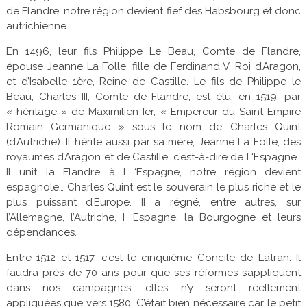
de Flandre, notre région devient fief des Habsbourg et donc
autrichienne.
En 1496, leur fils Philippe Le Beau, Comte de Flandre,
épouse Jeanne La Folle, fille de Ferdinand V, Roi d’Aragon,
et d’Isabelle 1ère, Reine de Castille. Le fils de Philippe le
Beau, Charles III, Comte de Flandre, est élu, en 1519, par
« héritage » de Maximilien Ier, « Empereur du Saint Empire
Romain Germanique » sous le nom de Charles Quint
(d’Autriche). Il hérite aussi par sa mère, Jeanne La Folle, des
royaumes d’Aragon et de Castille, c’est-à-dire de I ‘Espagne..
Il unit la Flandre à I ‘Espagne, notre région devient
espagnole… Charles Quint est le souverain le plus riche et le
plus puissant d’Europe. II a régné, entre autres, sur
l’Allemagne, l’Autriche, I ‘Espagne, la Bourgogne et leurs
dépendances.
Entre 1512 et 1517, c’est le cinquième Concile de Latran. Il
faudra près de 70 ans pour que ses réformes s’appliquent
dans nos campagnes, elles n’y seront réellement
appliquées que vers 1580. C’était bien nécessaire car le petit