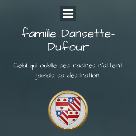
Skip
to
content
famille Dansette-
Dufour
Celui qui oublie ses racines n’atteint
jamais sa destination.