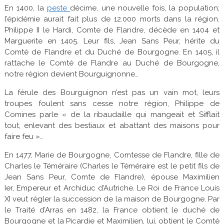
En 1400, la
peste
décime, une nouvelle fois, la population;
l’épidémie aurait fait plus de 12.000 morts dans la région.
Philippe II le Hardi, Comte de Flandre, décède en 1404 et
Marguerite en 1405. Leur fils, Jean Sans Peur, hérite du
Comté de Flandre et du Duché de Bourgogne. En 1405, il
rattache le Comté de Flandre au Duché de Bourgogne,
notre région devient Bourguignonne…
La férule des Bourguignon n’est pas un vain mot, leurs
troupes foulent sans cesse notre région, Philippe de
Comines parle « de la ribaudaille qui mangeait et Sifflait
tout, enlevant des bestiaux et abattant des maisons pour
faire feu »…
En 1477, Marie de Bourgogne, Comtesse de Flandre, fille de
Charles le Téméraire (Charles le Téméraire est le petit fils de
Jean Sans Peur, Comte de Flandre), épouse Maximilien
Ier, Empereur et Archiduc d’Autriche. Le Roi de France Louis
XI veut régler la succession de la maison de Bourgogne. Par
le Traité d’Arras en 1482, la France obtient le duché de
Bourgogne et la Picardie et Maximilien, lui, obtient le Comté