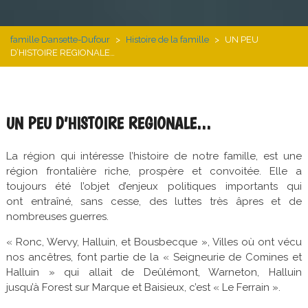
famille Dansette-Dufour
>
Histoire de la famille
>
UN PEU
D’HISTOIRE REGIONALE…
UN PEU D’HISTOIRE REGIONALE…
La région qui intéresse l’histoire de notre famille, est une
région frontalière riche, prospère et convoitée. Elle a
toujours été l’objet d’enjeux politiques importants qui
ont entraîné, sans cesse, des luttes très âpres et de
nombreuses guerres.
« Ronc, Wervy, Halluin, et Bousbecque », Villes où ont vécu
nos ancêtres, font partie de la « Seigneurie de Comines et
Halluin » qui allait de Deûlémont, Warneton, Halluin
jusqu’à Forest sur Marque et Baisieux, c’est « Le Ferrain ».