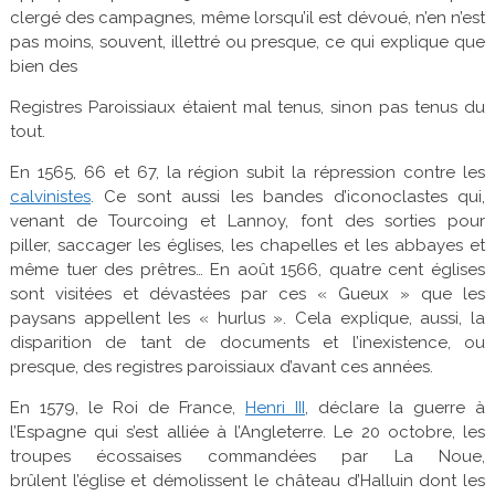
clergé des campagnes, même lorsqu’il est dévoué, n’en n’est
pas moins, souvent, illettré ou presque, ce qui explique que
bien des
Registres Paroissiaux étaient mal tenus, sinon pas tenus du
tout.
En 1565, 66 et 67, la région subit la répression contre les
calvinistes
. Ce sont aussi les bandes d’iconoclastes qui,
venant de Tourcoing et Lannoy, font des sorties pour
piller, saccager les églises, les chapelles et les abbayes et
même tuer des prêtres… En août 1566, quatre cent églises
sont visitées et dévastées par ces « Gueux » que les
paysans appellent les « hurlus ». Cela explique, aussi, la
disparition de tant de documents et l’inexistence, ou
presque, des registres paroissiaux d’avant ces années.
En 1579, le Roi de France,
Henri III
, déclare la guerre à
l’Espagne qui s’est alliée à l’Angleterre. Le 20 octobre, les
troupes écossaises commandées par La Noue,
brûlent l’église et démolissent le château d’Halluin dont les