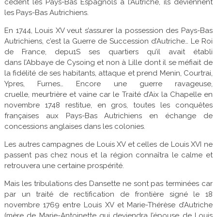
cèdent les Pays-Bas Espagnols à l’Autriche, ils deviennent
les Pays-Bas Autrichiens.
En 1744, Louis XV veut s’assurer la possession des Pays-Bas
Autrichiens, c’est la Guerre de Succession d’Autriche… Le Roi
de France, depu1S ses quartiers qu’il avait établi
dans l’Abbaye de Cysoing et non à Lille dont il se méfiait de
la fidélité de ses habitants, attaque et prend Menin, Courtrai,
Ypres, Furnes… Encore une guerre ravageuse,
cruelle, meurtrière et vaine car le Traité d’Aix la Chapelle en
novembre 1748 restitue, en gros, toutes les conquêtes
françaises aux Pays-Bas Autrichiens en échange de
concessions anglaises dans les colonies.
Les autres campagnes de Louis XV et celles de Louis XVI ne
passent pas chez nous et la région connaîtra le calme et
retrouvera une certaine prospérité.
Mais les tribulations des Dansette ne sont pas terminées car
par un traité de rectification de frontière signé le 18
novembre 1769 entre Louis XV et Marie-Thérèse d’Autriche
(mère de Marie-Antoinette qui deviendra l’épouse de Louis