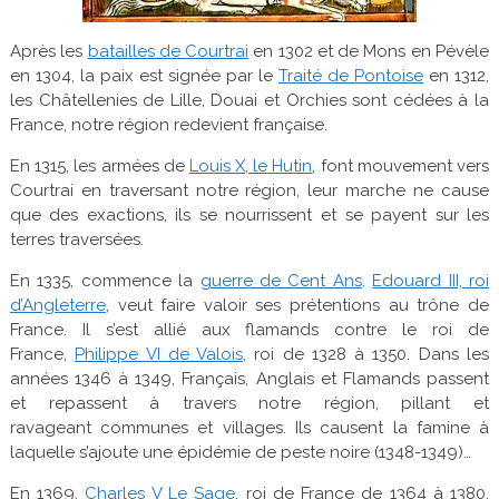
Après les
batailles de Courtrai
en 1302 et de Mons en Pévèle
en 1304, la paix est signée par le
Traité de Pontoise
en 1312,
les Châtellenies de Lille, Douai et Orchies sont cédées à la
France, notre région redevient française.
En 1315, les armées de
Louis X, le Hutin
, font mouvement vers
Courtrai en traversant notre région, leur marche ne cause
que des exactions, ils se nourrissent et se payent sur les
terres traversées.
En 1335, commence la
guerre de Cent Ans
.
Edouard III, roi
d’Angleterre
, veut faire valoir ses prétentions au trône de
France. Il s’est allié aux flamands contre le roi de
France,
Philippe VI de Valois
, roi de 1328 à 1350. Dans les
années 1346 à 1349, Français, Anglais et Flamands passent
et repassent à travers notre région, pillant et
ravageant communes et villages. Ils causent la famine à
laquelle s’ajoute une épidémie de peste noire (1348-1349)…
En 1369,
Charles V Le Sage
, roi de France de 1364 à 1380,