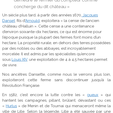
concherge du dit château »
Un siècle plus tard, à partir des années 1670,
Jacques
Danset
, fils d’
Arnould
, exploitera « la cense de l’ancien
château d’Halluin ». Cette cense a une contenance
d’environ soixante-dix hectares, ce qui est énorme pour
l’époque puisque la plupart des fermes font moins d’un
hectare. La propriété rurale, en dehors des terres possédées
par des nobles ou des abbayes, est incroyablement
morcelée. Il est admis par les spécialistes qu’encore
sous
Louis XIV
, une exploitation de 4 à 4,5 hectares permet
de vivre.
Nos ancêtres Dansette, comme nous le verrons plus loin,
exploiteront cette ferme sans discontinuer jusqu’à la
Révolution Française.
En 1582, c’est encore la lutte contre les «
gueux
» qui
hantent les campagnes, pillant, brûlant, dévastant ou ces
«
Hurlus
» de Menin et de Tournai qui menaceront même la
ville de Lille. Selon la légende, Lille a été sauvée par une