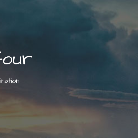
four
nation.