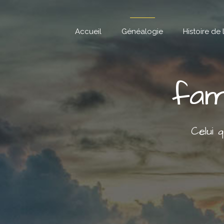
Skip
to
content
Accueil
Généalogie
Histoire de 
fam
Celui 